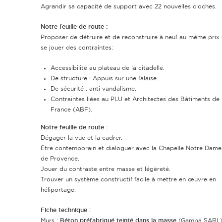
Agrandir sa capacité de support avec 22 nouvelles cloches.
Notre feuille de route :
Proposer de détruire et de reconstruire à neuf au même prix 
se jouer des contraintes:
Accessibilité au plateau de la citadelle.
De structure : Appuis sur une falaise.
De sécurité : anti vandalisme.
Contraintes liées au PLU et Architectes des Bâtiments de
France (ABF).
Notre feuille de route :
Dégager la vue et la cadrer.
Être contemporain et dialoguer avec la Chapelle Notre Dame
de Provence.
Jouer du contraste entre masse et légèreté.
Trouver un système constructif facile à mettre en œuvre en
héliportage.
Fiche technique :
Murs :
Béton préfabriqué teinté dans la masse
(Gamba SARL)